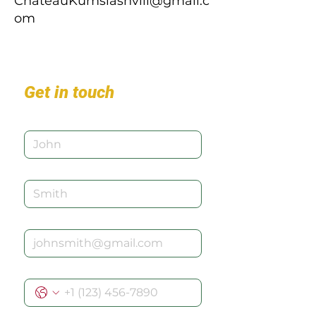
ChateauKumsiashvili@gmail.c
om
Get in touch
First name
*
Last name
Email
*
Phone
Write a message
*