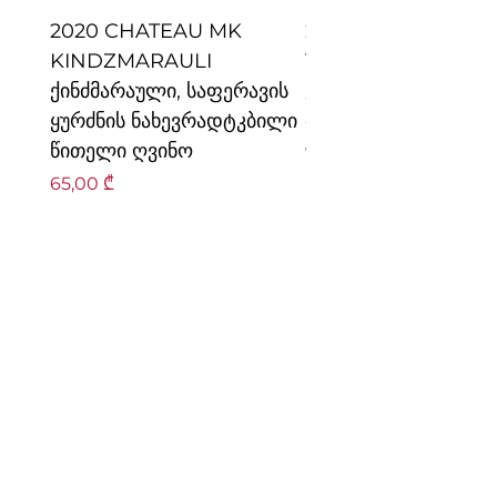
2020 CHATEAU MK
2020 CHATEAU MK
KINDZMARAULI
TRIUMPHE საფერა
ქინძმარაული, საფერავის
კაბერნე მერლო წი
ყურძნის ნახევრადტკბილი
მშრალი ღვინო
წითელი ღვინო
Price
75,00 ₾
Price
65,00 ₾
Get in touch
სახელი
*
გვარი